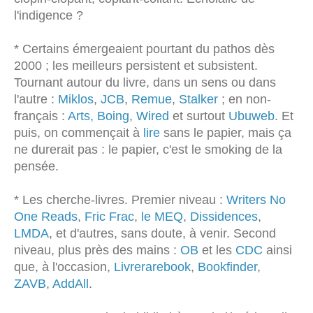
l'indigence ?
* Certains émergeaient pourtant du pathos dès
2000 ; les meilleurs persistent et subsistent.
Tournant autour du livre, dans un sens ou dans
l'autre :
Miklos
,
JCB
,
Remue
,
Stalker
; en non-
français :
Arts,
Boing
,
Wired
et surtout
Ubuweb
. Et
puis, on commençait à
lire
sans le papier, mais ça
ne durerait pas : le papier, c'est le smoking de la
pensée.
* Les cherche-livres. Premier niveau :
Writers No
One Reads
,
Fric Frac
,
le
MEQ
,
Dissidences
,
LMDA
, et d'autres, sans doute, à venir. Second
niveau, plus près des mains :
OB
et les
CDC
ainsi
que, à l'occasion,
Livrerarebook
,
Bookfinder
,
ZAVB
,
AddAll
.